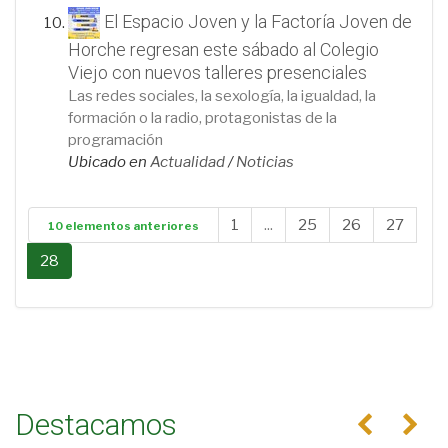
El Espacio Joven y la Factoría Joven de
Horche regresan este sábado al Colegio
Viejo con nuevos talleres presenciales
Las redes sociales, la sexología, la igualdad, la
formación o la radio, protagonistas de la
programación
Ubicado en
Actualidad
/
Noticias
1
...
25
26
27
10 elementos anteriores
28
Destacamos
Anterior
Se