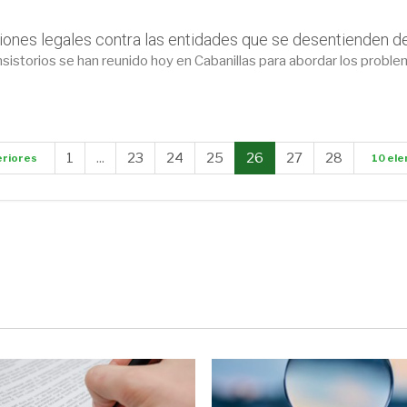
ciones legales contra las entidades que se desentienden 
istorios se han reunido hoy en Cabanillas para abordar los problem
1
...
23
24
25
26
27
28
eriores
10 ele