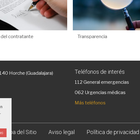
l del contratante
Transparencia
Teléfonos de interés
9140 Horche (Guadalajara)
112
General emergencias
g
062 Urgencias médicas
Más teléfonos
un
r
Mapa del Sitio
Aviso legal
Política de privacidad
ies