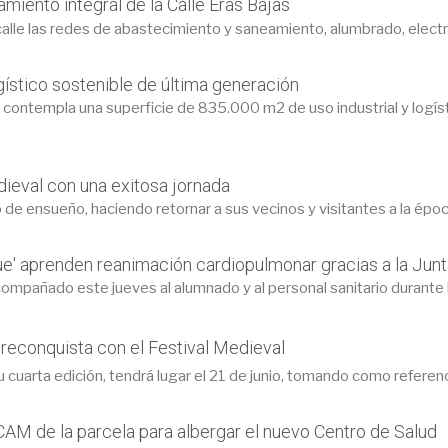
amiento integral de la Calle Eras Bajas
calle las redes de abastecimiento y saneamiento, alumbrado, electr
ístico sostenible de última generación
ontempla una superficie de 835.000 m2 de uso industrial y logísti
ieval con una exitosa jornada
 de ensueño, haciendo retornar a sus vecinos y visitantes a la épo
e' aprenden reanimación cardiopulmonar gracias a la Junt
ompañado este jueves al alumnado y al personal sanitario durante l
 reconquista con el Festival Medieval
 cuarta edición, tendrá lugar el 21 de junio, tomando como referenci
AM de la parcela para albergar el nuevo Centro de Salud