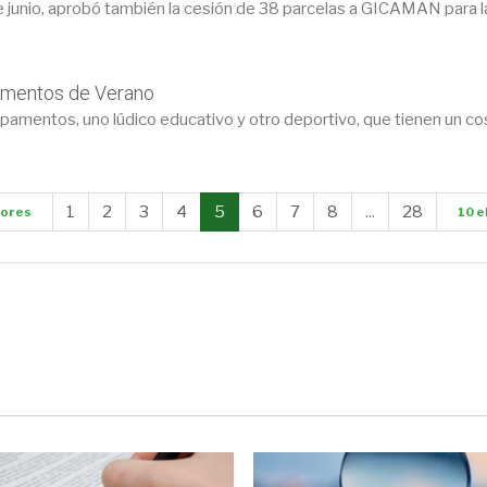
de junio, aprobó también la cesión de 38 parcelas a GICAMAN para l
amentos de Verano
amentos, uno lúdico educativo y otro deportivo, que tienen un c
1
2
3
4
5
6
7
8
...
28
iores
10 e