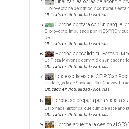
Finalizan las obras de acondicion
El proyecto ha permitido incorporar a esta 
Ubicado en
Actualidad
/
Noticias
Horche contará con un parque log
El proyecto, impulsado por INESPRO y que c
de ...
Ubicado en
Actualidad
/
Noticias
Horche consolida su Festival Med
La Plaza Mayor se convirtió en un escenario
Ubicado en
Actualidad
/
Noticias
Los escolares del CEIP 'San Roqu
La delegada de Sanidad, Pilar Cuevas, ha ac
Ubicado en
Actualidad
/
Noticias
Horche se prepara para viajar a su
La jornada histórica, que cumple este año su
Ubicado en
Actualidad
/
Noticias
Horche acuerda la cesión al SESC