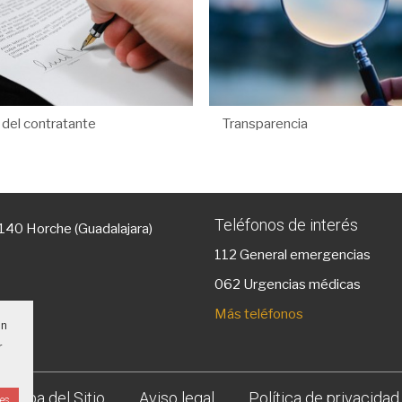
l del contratante
Transparencia
Teléfonos de interés
9140 Horche (Guadalajara)
112
General emergencias
g
062 Urgencias médicas
Más teléfonos
un
r
Mapa del Sitio
Aviso legal
Política de privacidad
ies