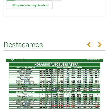
10 elementos siguientes
Destacamos
Anterior
Se