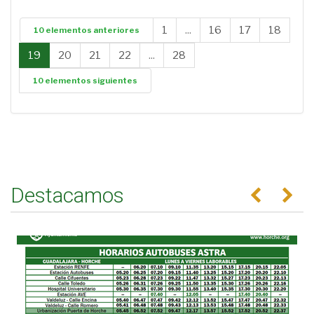
1
...
16
17
18
10 elementos anteriores
19
20
21
22
...
28
10 elementos siguientes
Destacamos
Anterior
Se