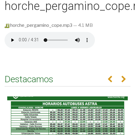
horche_pergamino_cope
horche_pergamino_cope.mp3
— 4.1 MB
Destacamos
Anterior
Se