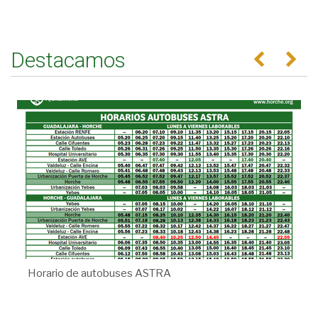
Destacamos
Anterior
Se
Horario de autobuses ASTRA