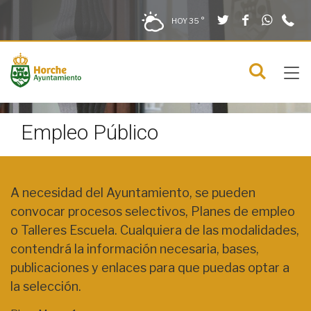
Twitter
Facebook
What
9
Saltar al contenido
Saltar a la navegación
Información de contacto
HOY
35 °
2
solo en la sección actual
0
Tog
C
Mostra
navi
menú
Empleo Público
Información
A necesidad del Ayuntamiento, se pueden
convocar procesos selectivos, Planes de empleo
o Talleres Escuela. Cualquiera de las modalidades,
contendrá la información necesaria, bases,
publicaciones y enlaces para que puedas optar a
la selección.