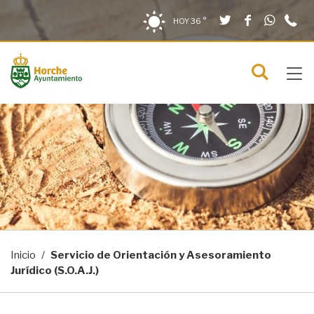
Twitter
Facebook
What
9
Saltar al contenido
Saltar a la navegación
Información de contacto
HOY
36 °
2
solo en la sección actual
0
Tog
C
Mostra
navi
menú
Inicio
Servicio de Orientación y Asesoramiento
Jurídico (S.O.A.J.)