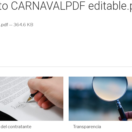
to CARNAVALPDF editable.
.pdf
— 364.6 KB
l del contratante
Transparencia