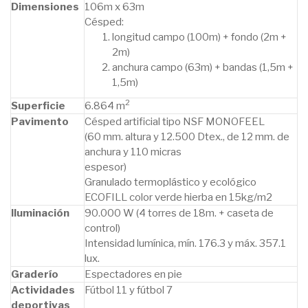
Dimensiones
106m x 63m
Césped:
longitud campo (100m) + fondo (2m +
2m)
anchura campo (63m) + bandas (1,5m +
1,5m)
2
Superficie
6.864 m
Pavimento
Césped artificial tipo NSF MONOFEEL
(60 mm. altura y 12.500 Dtex., de 12 mm. de
anchura y 110 micras
espesor)
Granulado termoplástico y ecológico
ECOFILL color verde hierba en 15kg/m2
Iluminación
90.000 W (4 torres de 18m. + caseta de
control)
Intensidad lumínica, mín. 176.3 y máx. 357.1
lux.
Graderío
Espectadores en pie
Actividades
Fútbol 11 y fútbol 7
deportivas