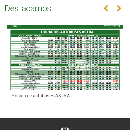
Destacamos
Anterior
Se
Horario de autobuses ASTRA