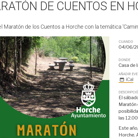
RATÓN DE CUENTOS EN 
el Maratón de los Cuentos a Horche con la temática 'Cami
CUANDO
04/06/2
DONDE
Casa de l
AÑADIR EV
iCal
DESCRIPCI
El sábado
Maratón 
posibilid
las 12.00
Este año,
Horche. A