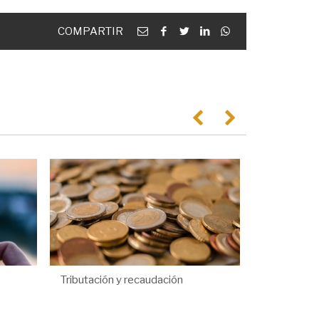
Email
facebook
twitter
linkedin
Whatsapp
COMPARTIR
Anterior
Següent
Tributación y recaudación