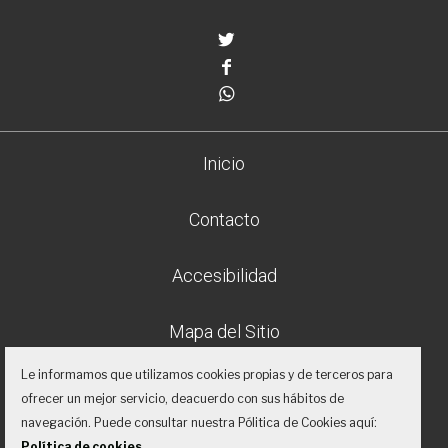
Twitter
Facebook
Whatsapp
Inicio
Contacto
Accesibilidad
Mapa del Sitio
Le informamos que utilizamos cookies propias y de terceros para
Aviso legal
ofrecer un mejor servicio, deacuerdo con sus hábitos de
navegación. Puede consultar nuestra Pólitica de Cookies aquí:
Política de privacidad
Política de cookies