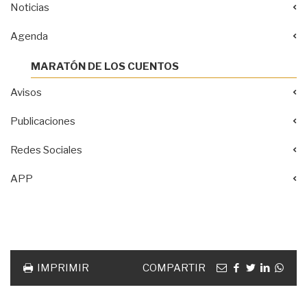
Noticias
Agenda
MARATÓN DE LOS CUENTOS
Avisos
Publicaciones
Redes Sociales
APP
Acciones
documento
Email
facebook
twitter
linkedin
Wha
IMPRIMIR
COMPARTIR