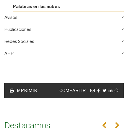
Palabras en las nubes
Avisos
Publicaciones
Redes Sociales
APP
Acciones
documento
Email
facebook
twitter
linkedin
Wha
IMPRIMIR
COMPARTIR
Destacamos
Anterior
Se