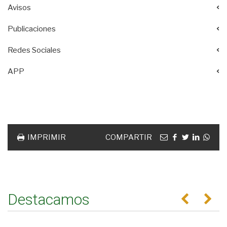
Avisos
Publicaciones
Redes Sociales
APP
Acciones
documento
Email
facebook
twitter
linkedin
Wha
IMPRIMIR
COMPARTIR
Destacamos
Anterior
Se