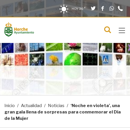
Twitter
Facebook
What
9
Saltar al contenido
Saltar a la navegación
Información de contacto
HOY
36 °
2
solo en la sección actual
0
Tog
C
Mostra
navi
menú
Inicio
Actualidad
Noticias
‘Noche en violeta’, una
gran gala llena de sorpresas para conmemorar el Día
de la Mujer