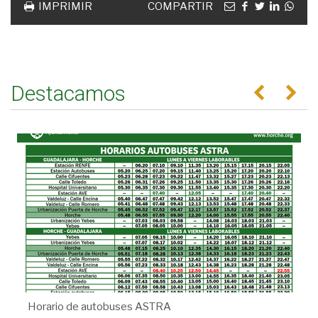
Email
facebook
twitter
linkedin
Wha
IMPRIMIR
COMPARTIR
Destacamos
Anterior
Se
Horario de autobuses ASTRA