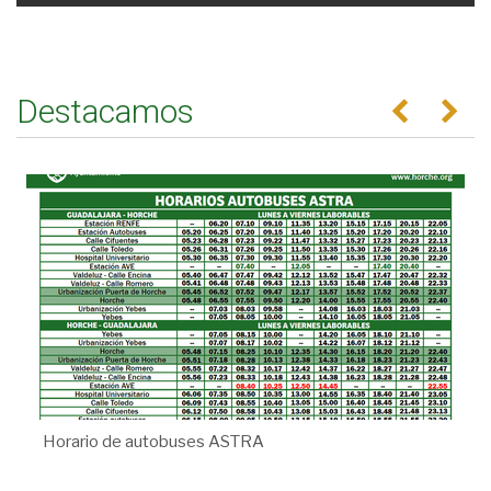
Destacamos
Anterior
Se
Horario de autobuses ASTRA