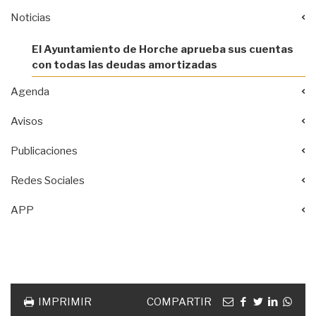
Noticias
El Ayuntamiento de Horche aprueba sus cuentas
con todas las deudas amortizadas
Agenda
Avisos
Publicaciones
Redes Sociales
APP
Acciones
documento
Email
facebook
twitter
linkedin
Wha
IMPRIMIR
COMPARTIR