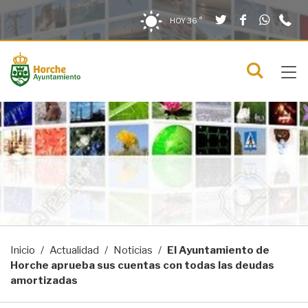
Twitter
Facebook
What
9
Saltar al contenido
Saltar a la navegación
Información de contacto
HOY
36 °
2
solo en la sección actual
0
Tog
C
Mostra
navi
menú
Inicio
Actualidad
Noticias
El Ayuntamiento de
Horche aprueba sus cuentas con todas las deudas
amortizadas