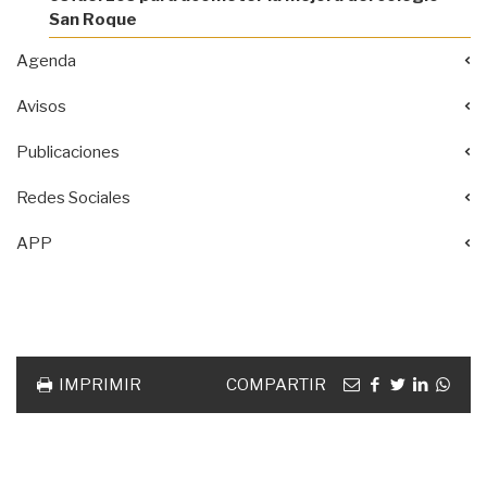
San Roque
Agenda
Avisos
Publicaciones
Redes Sociales
APP
Acciones
documento
Email
facebook
twitter
linkedin
Wha
IMPRIMIR
COMPARTIR