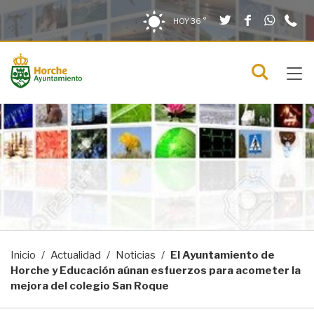
Twitter
Facebook
What
9
Saltar al contenido
Saltar a la navegación
Información de contacto
HOY
36 °
2
solo en la sección actual
0
Tog
C
Mostra
navi
menú
Inicio
Actualidad
Noticias
El Ayuntamiento de
Horche y Educación aúnan esfuerzos para acometer la
mejora del colegio San Roque