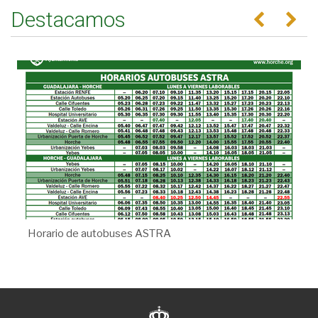
Destacamos
Anterior
Se
Horario de autobuses ASTRA