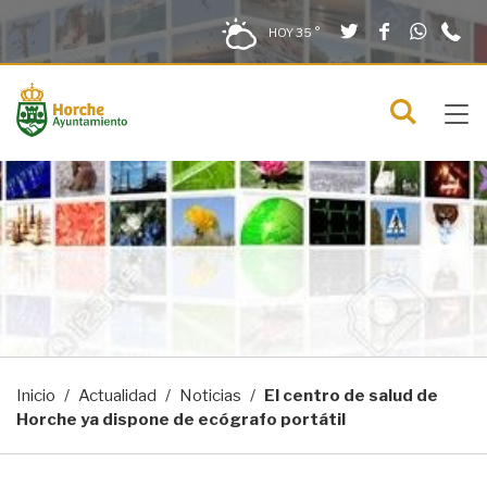
Twitter
Facebook
What
9
Saltar al contenido
Saltar a la navegación
Información de contacto
HOY
35 °
2
solo en la sección actual
0
Tog
C
Mostra
navi
menú
Inicio
Actualidad
Noticias
El centro de salud de
Horche ya dispone de ecógrafo portátil