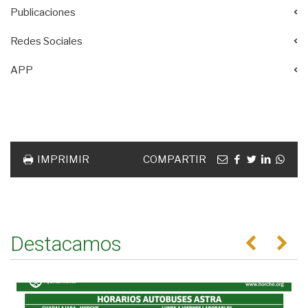
Publicaciones
Redes Sociales
APP
Acciones
documento
Email
facebook
twitter
linkedin
Wha
IMPRIMIR
COMPARTIR
Destacamos
Anterior
Se