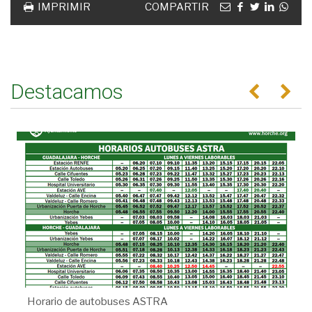
Email
facebook
twitter
linkedin
Wha
IMPRIMIR
COMPARTIR
Destacamos
Anterior
Se
Horario de autobuses ASTRA