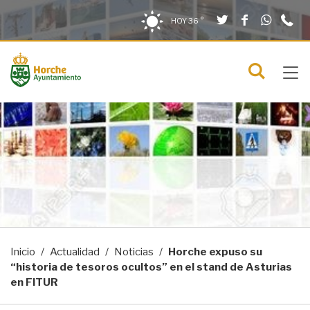
Twitter
Facebook
What
9
Saltar al contenido
Saltar a la navegación
Información de contacto
HOY
36 °
2
solo en la sección actual
0
Tog
C
Mostra
navi
menú
Inicio
Actualidad
Noticias
Horche expuso su
“historia de tesoros ocultos” en el stand de Asturias
en FITUR