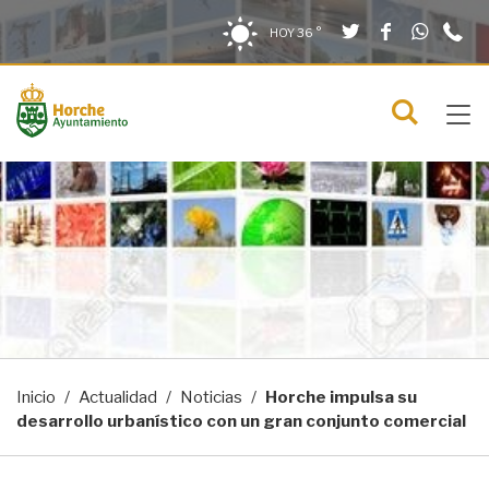
Twitter
Facebook
What
9
Saltar al contenido
Saltar a la navegación
Información de contacto
HOY
36 °
2
solo en la sección actual
0
Tog
C
Mostra
navi
menú
Inicio
Actualidad
Noticias
Horche impulsa su
desarrollo urbanístico con un gran conjunto comercial