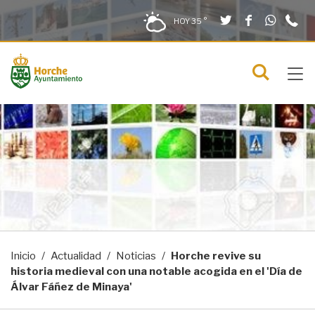
Twitter
Facebook
What
9
Saltar al contenido
Saltar a la navegación
Información de contacto
HOY
35 °
2
solo en la sección actual
0
Tog
C
Mostra
navi
menú
Inicio
Actualidad
Noticias
Horche revive su
historia medieval con una notable acogida en el 'Día de
Álvar Fáñez de Minaya'