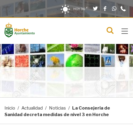
Twitter
Facebook
What
9
Saltar al contenido
Saltar a la navegación
Información de contacto
HOY
36 °
2
solo en la sección actual
0
Tog
C
Mostra
navi
menú
Inicio
Actualidad
Noticias
La Consejería de
Sanidad decreta medidas de nivel 3 en Horche