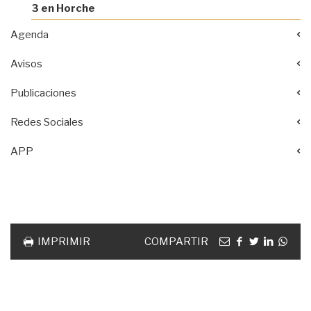
3 en Horche
Agenda
Avisos
Publicaciones
Redes Sociales
APP
Acciones
documento
Email
facebook
twitter
linkedin
Wha
IMPRIMIR
COMPARTIR