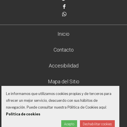
Facebook
Whatsapp
Inicio
Contacto
Accesibilidad
Mapa del Sitio
Le informamos que utilizamos cookies propias y de terceros para
Aviso legal
ofrecer un mejor servicio, deacuerdo con sus hábitos de
navegación. Puede consultar nuestra Pólitica de Cookies aquí:
Política de privacidad
Política de cookies
Acepto
Deshabilitar cookies