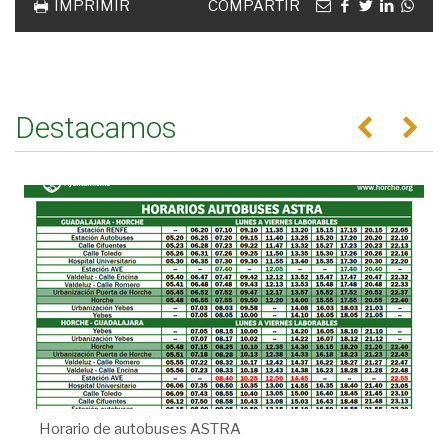
Email
facebook
twitter
linkedin
Wha
IMPRIMIR
COMPARTIR
Destacamos
Anterior
Se
Horario de autobuses ASTRA