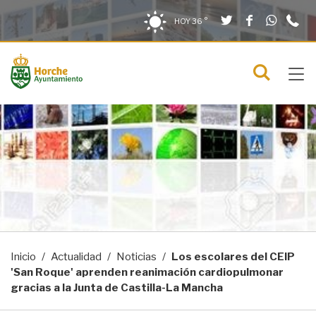
Twitter
Facebook
What
9
Saltar al contenido
Saltar a la navegación
Información de contacto
HOY
36 °
2
solo en la sección actual
0
Tog
C
Mostra
navi
menú
Inicio
Actualidad
Noticias
Los escolares del CEIP
'San Roque' aprenden reanimación cardiopulmonar
gracias a la Junta de Castilla-La Mancha