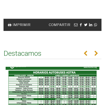
Acciones
documento
Email
facebook
twitter
linkedin
Wha
IMPRIMIR
COMPARTIR
Destacamos
Anterior
Se