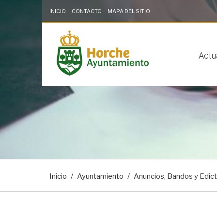
INICIO
CONTACTO
MAPA DEL SITIO
Saltar al contenido
Saltar a la navegación
Información de contacto
solo en la sección
Actu
Inicio
Ayuntamiento
Anuncios, Bandos y Edic