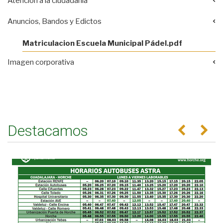
Atención a la ciudadanía
Anuncios, Bandos y Edictos
Matriculacion Escuela Municipal Pádel.pdf
Imagen corporativa
Destacamos
Anterior
Se