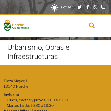
Twitter
Facebook
What
9
Saltar al contenido
Saltar a la navegación
Información de contacto
HOY
36 °
2
solo en la sección actual
0
Tog
C
Mostra
navi
menú
Urbanismo, Obras e
Infraestructuras
Información
Plaza Mayor, 1
19140 Horche
Invierno
Lunes, martes y jueves, 9.00 a 13.30
Martes tarde, 16.30 a 19.30