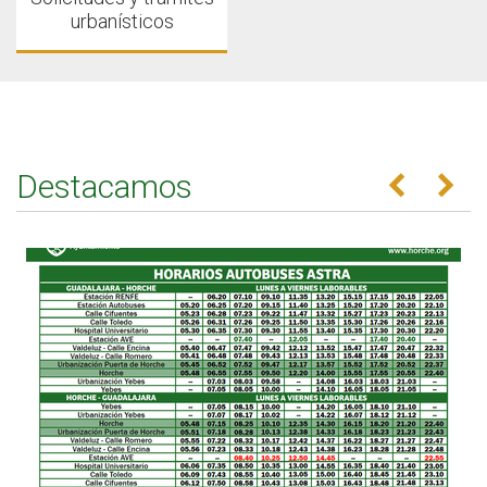
urbanísticos
Destacamos
Anterior
Se