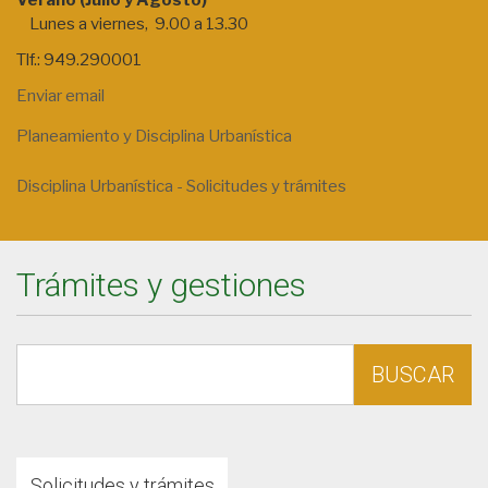
Verano (Julio y Agosto)
Lunes a viernes, 9.00 a 13.30
Tlf.: 949.290001
Enviar email
Planeamiento y Disciplina Urbanística
Disciplina Urbanística - Solicitudes y trámites
Trámites y gestiones
Palabra
o
servicio
que
quiere
buscar
Solicitudes y trámites