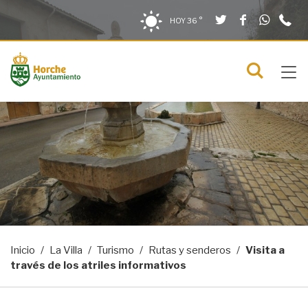
Twitter
Facebook
What
9
Saltar al contenido
Saltar a la navegación
Información de contacto
HOY
36 °
2
solo en la sección actual
0
Tog
C
Mostra
navi
menú
Inicio
La Villa
Turismo
Rutas y senderos
Visita a
través de los atriles informativos