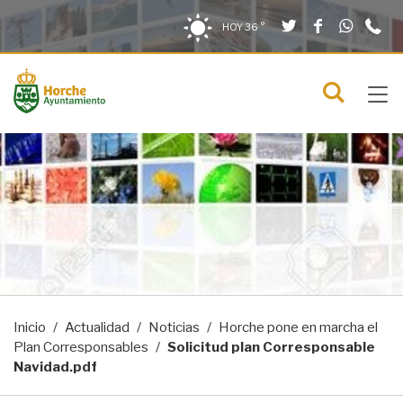
Twitter
Facebook
What
9
Saltar al contenido
Saltar a la navegación
Información de contacto
HOY
36 °
2
solo en la sección actual
0
Tog
C
Mostra
navi
menú
Inicio
Actualidad
Noticias
Horche pone en marcha el
Plan Corresponsables
Solicitud plan Corresponsable
Navidad.pdf