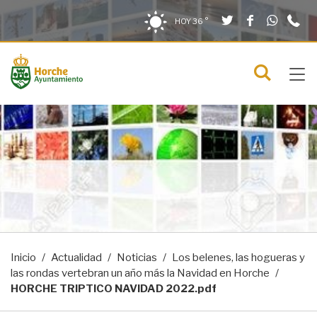
Twitter
Facebook
What
9
Saltar al contenido
Saltar a la navegación
Información de contacto
HOY
36 °
2
solo en la sección actual
0
Tog
C
Mostra
navi
menú
Inicio
Actualidad
Noticias
Los belenes, las hogueras y
las rondas vertebran un año más la Navidad en Horche
HORCHE TRIPTICO NAVIDAD 2022.pdf