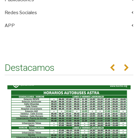
Redes Sociales
APP
Destacamos
Anterior
Se