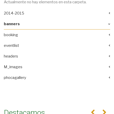
Actualmente no hay elementos en esta carpeta.
2014-2015
banners
booking
eventlist
headers
M_images
phocagallery
Destacamos
Anterior
Se