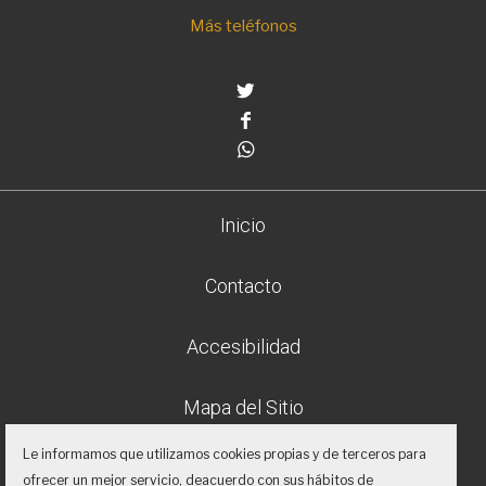
Más teléfonos
Twitter
Facebook
Whatsapp
Inicio
Contacto
Accesibilidad
Mapa del Sitio
Le informamos que utilizamos cookies propias y de terceros para
Aviso legal
ofrecer un mejor servicio, deacuerdo con sus hábitos de