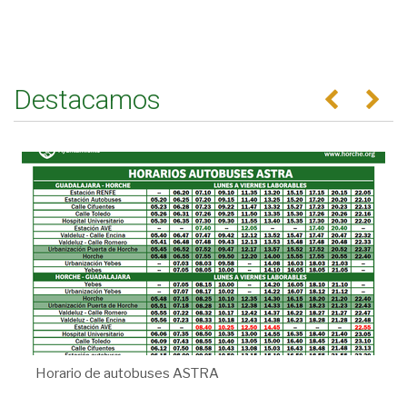
Destacamos
Anterior
Se
Horario de autobuses ASTRA