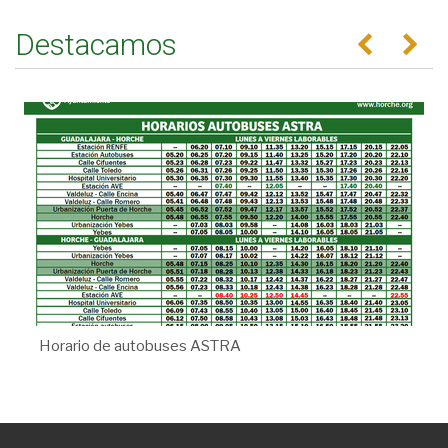
Destacamos
Anterior
Se
Horario de autobuses ASTRA