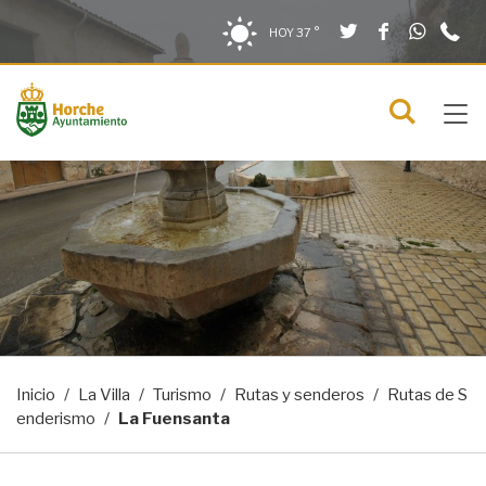
Twitter
Facebook
What
9
Saltar al contenido
Saltar a la navegación
Información de contacto
HOY
37 °
2
solo en la sección actual
0
Tog
C
Mostra
navi
menú
Inicio
La Villa
Turismo
Rutas y senderos
Rutas de S
enderismo
La Fuensanta