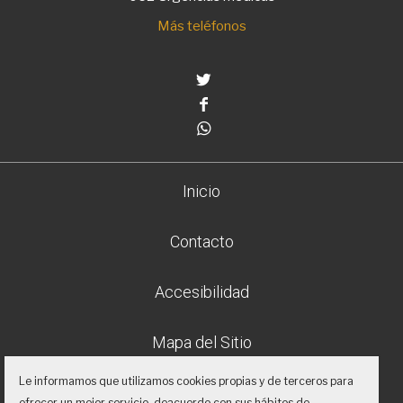
Más teléfonos
Twitter
Facebook
Whatsapp
Inicio
Contacto
Accesibilidad
Mapa del Sitio
Le informamos que utilizamos cookies propias y de terceros para
Aviso legal
ofrecer un mejor servicio, deacuerdo con sus hábitos de