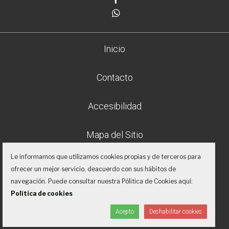
Whatsapp
Inicio
Contacto
Accesibilidad
Mapa del Sitio
Le informamos que utilizamos cookies propias y de terceros para
Aviso legal
ofrecer un mejor servicio, deacuerdo con sus hábitos de
navegación. Puede consultar nuestra Pólitica de Cookies aquí:
Política de privacidad
Política de cookies
Acepto
Deshabilitar cookies
Proyecto desarrollado por