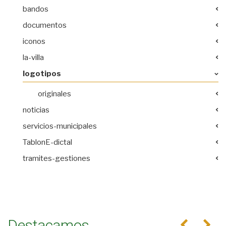
bandos
documentos
iconos
la-villa
logotipos
originales
noticias
servicios-municipales
TablonE-dictal
tramites-gestiones
Destacamos
Anterior
Se