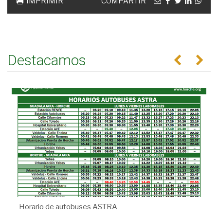
Email
facebook
twitter
linkedin
Wha
IMPRIMIR
COMPARTIR
Destacamos
Anterior
Se
Horario de autobuses ASTRA