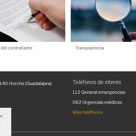
l del contratante
Transparencia
Teléfonos de interés
9140 Horche (Guadalajara)
112
General emergencias
g
062 Urgencias médicas
Más teléfonos
un
r