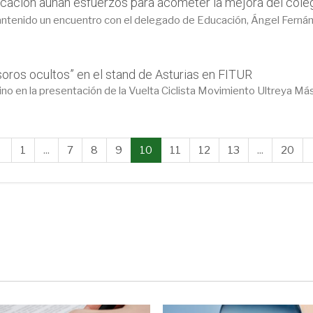
cación aúnan esfuerzos para acometer la mejora del cole
antenido un encuentro con el delegado de Educación, Ángel Fernán
soros ocultos” en el stand de Asturias en FITUR
ino en la presentación de la Vuelta Ciclista Movimiento Ultreya Más 
1
...
7
8
9
10
11
12
13
...
20