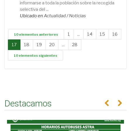
informarse a toda la población sobre la recogida
selectiva del ...
Ubicado en
Actualidad
/
Noticias
1
...
14
15
16
10 elementos anteriores
17
18
19
20
...
28
10 elementos siguientes
Destacamos
Anterior
Se