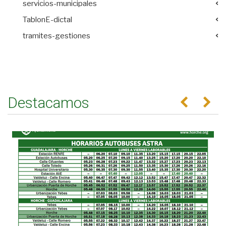
servicios-municipales
TablonE-dictal
tramites-gestiones
Destacamos
Anterior
Se