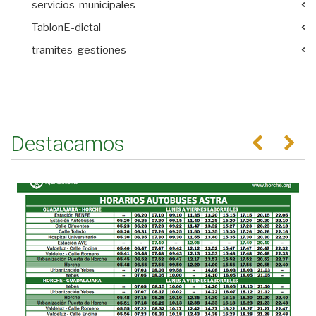
servicios-municipales
TablonE-dictal
tramites-gestiones
Destacamos
Anterior
Se