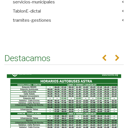
servicios-municipales
TablonE-dictal
tramites-gestiones
Destacamos
Anterior
Se