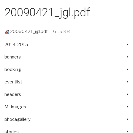
20090421_jgl.pdf
20090421_jgl.pdf
— 61.5 KB
2014-2015
banners
booking
eventlist
headers
M_images
phocagallery
stories