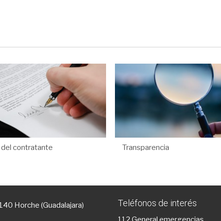
l del contratante
Transparencia
Teléfonos de interés
9140 Horche (Guadalajara)
112
General emergencias