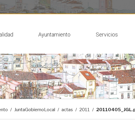
 actual
alidad
Ayuntamiento
Servicios
ento
JuntaGobiernoLocal
actas
2011
20110405_JGL.