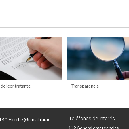
l del contratante
Transparencia
Teléfonos de interés
9140 Horche (Guadalajara)
112
General emergencias