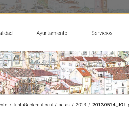
 actual
alidad
Ayuntamiento
Servicios
ento
JuntaGobiernoLocal
actas
2013
20130514_JGL.