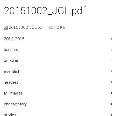
20151002_JGL.pdf
20151002_JGL.pdf
— 264.2 KB
2014-2015
banners
booking
eventlist
headers
M_images
phocagallery
stories