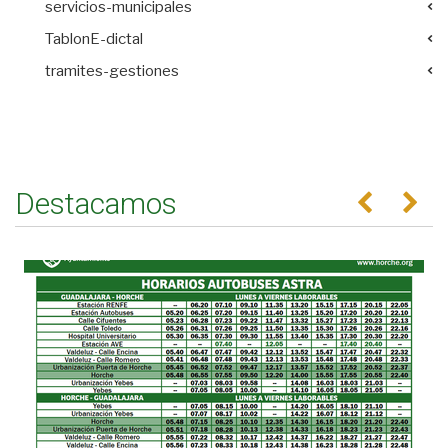
servicios-municipales
TablonE-dictal
tramites-gestiones
Destacamos
Anterior
Se