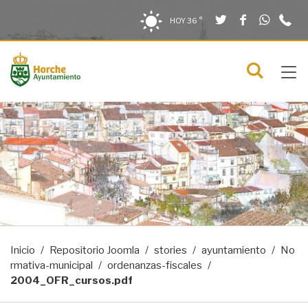
Twitter
Facebook
What
9
Saltar al contenido
Saltar a la navegación
Información de contacto
HOY
36 °
2
solo en la sección actual
0
Tog
C
Mostra
navi
menú
Inicio
Repositorio Joomla
stories
ayuntamiento
No
rmativa-municipal
ordenanzas-fiscales
2004_OFR_cursos.pdf