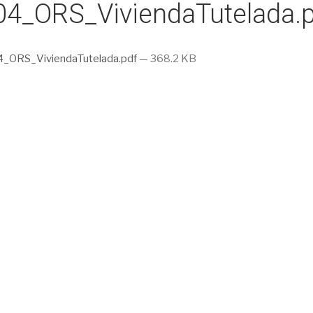
04_ORS_ViviendaTutelada.
_ORS_ViviendaTutelada.pdf
— 368.2 KB