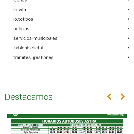
la-villa
logotipos
noticias
servicios-municipales
TablonE-dictal
tramites-gestiones
Destacamos
Anterior
Se