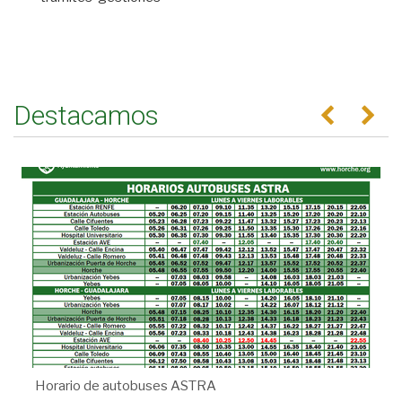
Destacamos
Anterior
Se
Horario de autobuses ASTRA